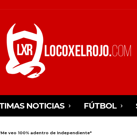
TIMAS NOTICIAS
FÚTBOL
 "Me veo 100% adentro de Independiente"