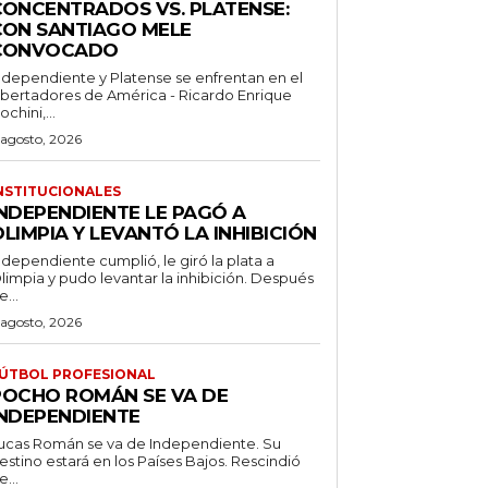
CONCENTRADOS VS. PLATENSE:
CON SANTIAGO MELE
CONVOCADO
ndependiente y Platense se enfrentan en el
ibertadores de América - Ricardo Enrique
ochini,...
 agosto, 2026
NSTITUCIONALES
INDEPENDIENTE LE PAGÓ A
LIMPIA Y LEVANTÓ LA INHIBICIÓN
ndependiente cumplió, le giró la plata a
limpia y pudo levantar la inhibición. Después
e...
 agosto, 2026
ÚTBOL PROFESIONAL
POCHO ROMÁN SE VA DE
INDEPENDIENTE
ucas Román se va de Independiente. Su
stino estará en los Países Bajos. Rescindió
e...