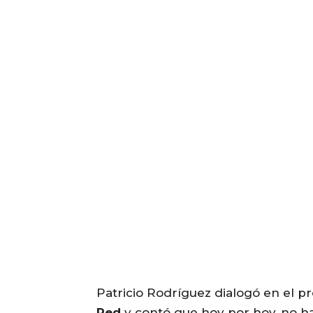
Patricio Rodríguez dialogó en el 
Red
y contó que hoy por hoy, no ha