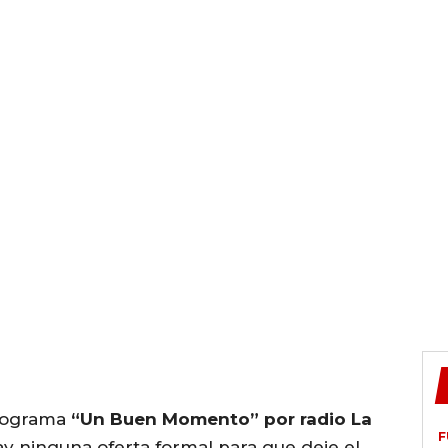
programa
“Un Buen Momento” por radio La
F
y ninguna oferta formal para que deje el