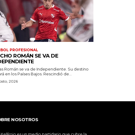
BOL PROFESIONAL
CHO ROMÁN SE VA DE
DEPENDIENTE
as Román se va de Independiente. Su destino
estará en los Países Bajos. Rescindió de...
osto, 2026
OBRE NOSOTROS
XelRojo es un medio partidario que cubre la