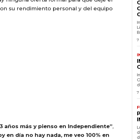
con su rendimiento personal y del equipo
I
L
B
7
I
O
I
O
d
7
F
r 3 años más y pienso en Independiente”
,
L
de
oy en día no hay nada, me veo 100% en
d