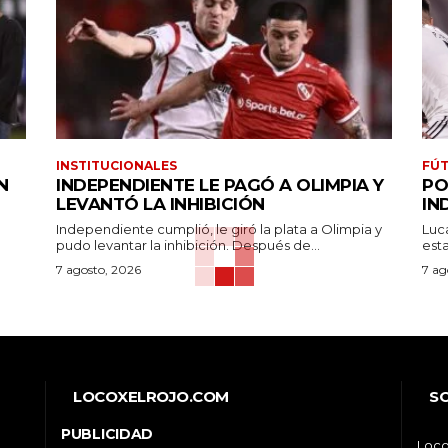
INSTITUCIONALES
FÚT
N
INDEPENDIENTE LE PAGÓ A OLIMPIA Y
PO
LEVANTÓ LA INHIBICIÓN
IN
Independiente cumplió, le giró la plata a Olimpia y
Luc
pudo levantar la inhibición. Después de...
7 agosto, 2026
7 ag
LOCOXELROJO.COM
S
PUBLICIDAD
Loco