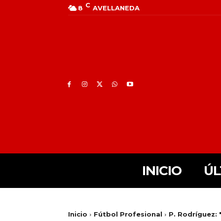
C
8
AVELLANEDA
INICIO
ÚL
Inicio
Fútbol Profesional
P. Rodríguez: