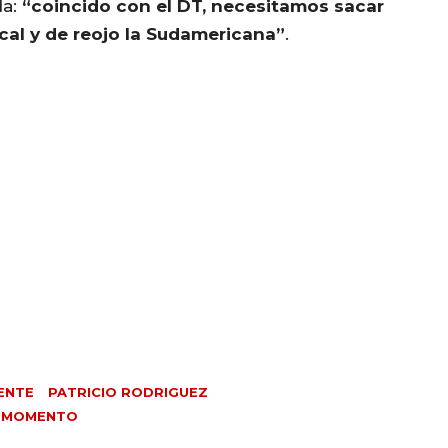
da:
“coincido con el DT, necesitamos sacar
ocal y de reojo la Sudamericana”
.
ENTE
PATRICIO RODRIGUEZ
N MOMENTO