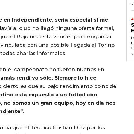
7
e en Independiente, sería especial si me
A
avía al club no llegó ninguna oferta formal,
 que el Rojo necesita vender para engordar
D
n
 vinculaba con una posible llegada al Torino
d
 todas charlas informales.
7
z en el campeonato no fueron buenos.En
jamás rendí yo sólo. Siempre lo hice
Lo cierto, es que su bajo rendimiento coincide
entino está expuesto a un fútbol con
s, no somos un gran equipo, hoy en día nos
endiente”
.
onía que el Técnico Cristian Díaz por los