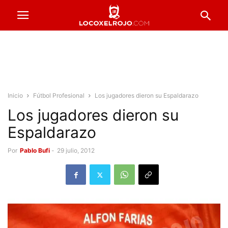
Inicio
Fútbol Profesional
Los jugadores dieron su Espaldarazo
Los jugadores dieron su
Espaldarazo
Por
Pablo Bufi
-
29 julio, 2012