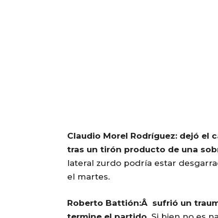
Claudio Morel Rodríguez: dejó el 
tras un tirón producto de una sob
lateral zurdo podría estar desgarr
el martes.
Roberto Battión:Â sufrió un traum
termine el partido.
Si bien no es n