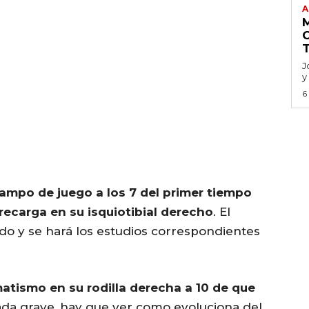
A
J
y
6
campo de juego a los 7 del primer tiempo
recarga en su isquiotibial derecho
. El
ado y se hará los estudios correspondientes
atismo en su rodilla derecha a 10 de que
ada grave, hay que ver como evoluciona del