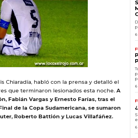
D
p
6
F
T
p
p
is Chiaradía, habló con la prensa y detalló el
6
res que terminaron lesionados esta noche.
A
, Fabián Vargas y Ernesto Farías, tras el
F
 Final de la Copa Sudamericana, se sumaron
S
uter, Roberto Battión y Lucas Villafáñez.
e
6