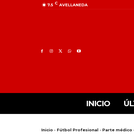
C
7.5
AVELLANEDA
INICIO
ÚL
Inicio
Fútbol Profesional
Parte médico d