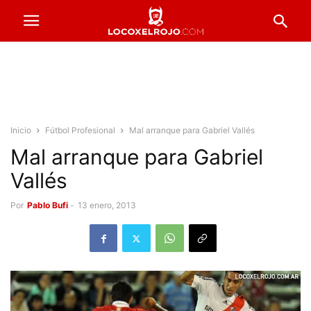
Inicio
Fútbol Profesional
Mal arranque para Gabriel Vallés
Mal arranque para Gabriel
Vallés
Por
Pablo Bufi
-
13 enero, 2013