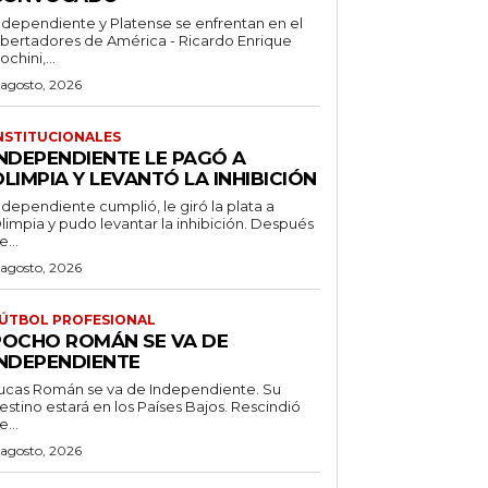
ndependiente y Platense se enfrentan en el
ibertadores de América - Ricardo Enrique
ochini,...
 agosto, 2026
NSTITUCIONALES
INDEPENDIENTE LE PAGÓ A
LIMPIA Y LEVANTÓ LA INHIBICIÓN
ndependiente cumplió, le giró la plata a
limpia y pudo levantar la inhibición. Después
e...
 agosto, 2026
ÚTBOL PROFESIONAL
POCHO ROMÁN SE VA DE
INDEPENDIENTE
ucas Román se va de Independiente. Su
stino estará en los Países Bajos. Rescindió
e...
 agosto, 2026