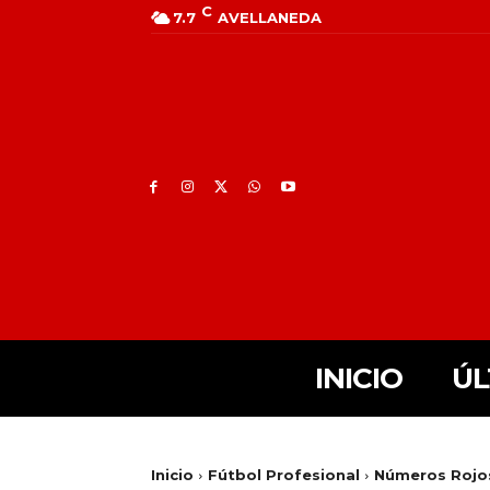
C
7.7
AVELLANEDA
INICIO
ÚL
Inicio
Fútbol Profesional
Números Rojos