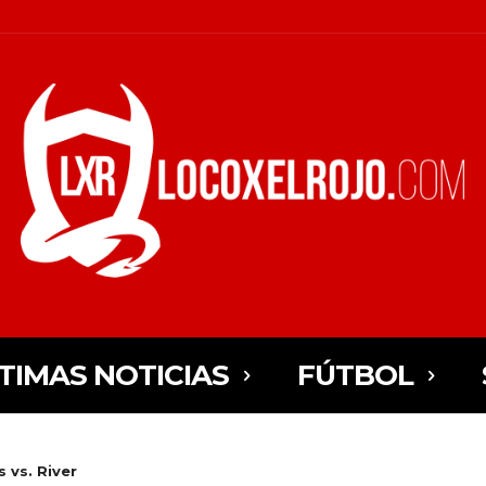
TIMAS NOTICIAS
FÚTBOL
 vs. River