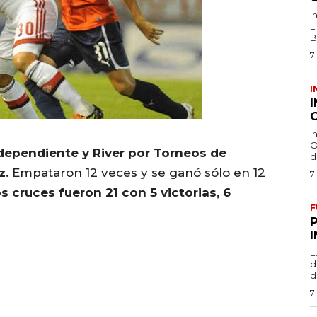
I
L
B
7
I
O
I
O
ndependiente y River por Torneos de
d
z.
Empataron 12 veces y se ganó sólo en 12
7
os cruces fueron 21 con 5 victorias, 6
F
L
de
d
7