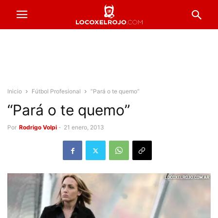
Inicio
Fútbol Profesional
“Pará o te quemo”
“Pará o te quemo”
Por
Rodrigo Volpi
-
21 enero, 2013