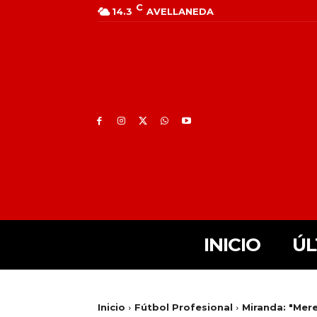
C
14.3
AVELLANEDA
INICIO
ÚL
Inicio
Fútbol Profesional
Miranda: "Mer