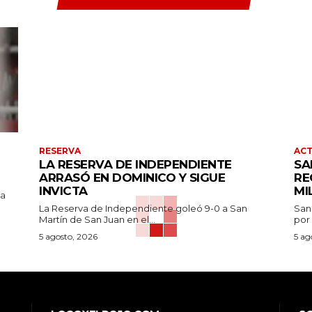
RESERVA
AC
LA RESERVA DE INDEPENDIENTE
SA
ARRASÓ EN DOMINICO Y SIGUE
RE
INVICTA
MI
pa
La Reserva de Independiente goleó 9-0 a San
San
Martín de San Juan en el...
por 
5 agosto, 2026
5 ag