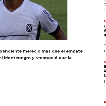
I
C
5
R
I
L
M
ependiente mereció más que el empate
5
iel Montenegro y reconoció que la
A
S
I
5
#