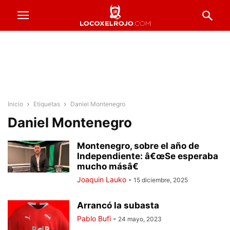
Inicio
Etiquetas
Daniel Montenegro
Daniel Montenegro
Montenegro, sobre el año de
Independiente: â€œSe esperaba
mucho másâ€
Joaquin Lauko
-
15 diciembre, 2025
Arrancó la subasta
Pablo Bufi
-
24 mayo, 2023