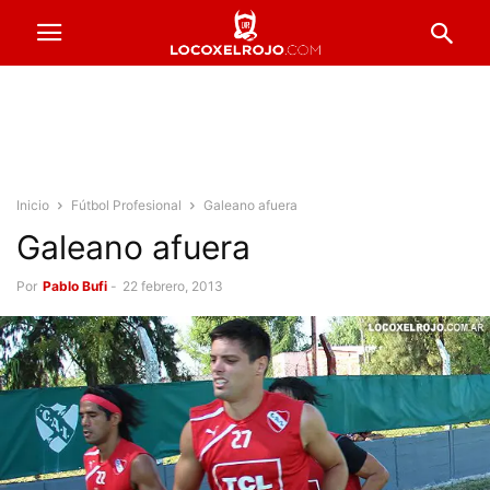
Inicio
Fútbol Profesional
Galeano afuera
Galeano afuera
Por
Pablo Bufi
-
22 febrero, 2013