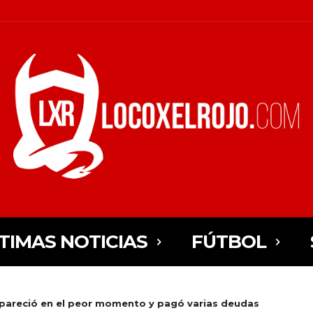
TIMAS NOTICIAS
FÚTBOL
areció en el peor momento y pagó varias deudas