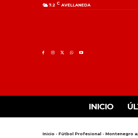
C
7.2
AVELLANEDA
INICIO
ÚL
Inicio
Fútbol Profesional
Montenegro ap