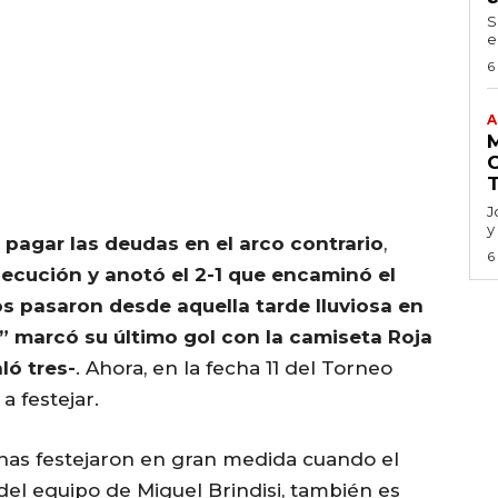
S
e
6
A
J
y
 pagar las deudas en el arco contrario
,
6
ecución y anotó el 2-1 que encaminó el
s pasaron desde aquella tarde lluviosa en
” marcó su último gol con la camiseta Roja
ló tres-
. Ahora, en la fecha 11 del Torneo
a festejar.
chas festejaron en gran medida cuando el
del equipo de Miguel Brindisi, también es