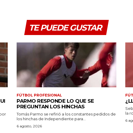
TE PUEDE GUSTAR
FÚTBOL PROFESIONAL
FÚT
UI
PARMO RESPONDE LO QUE SE
¿L
PREGUNTAN LOS HINCHAS
Seb
la r
por
Tomás Parmo se refirió a los constantes pedidos de
los hinchas de Independiente para...
6 ag
6 agosto, 2026