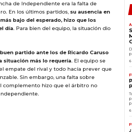
incha de Independiente era la falta de
. En los últimos partidos,
su ausencia en
más bajo del esperado, hizo que los
A
l día
. Para bien del equipo, la situación dio
D
n buen partido ante los de Ricardo Caruso
p
 situación más lo requería
. El equipo se
6
el empate del rival y todo hacía prever que
F
canzable. Sin embargo, una falta sobre
l complemento hizo que el árbitro no
 Independiente.
T
p
p
6
F