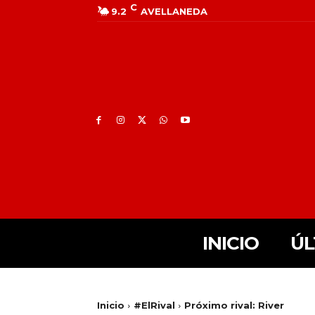
C
9.2
AVELLANEDA
INICIO
ÚL
Inicio
#ElRival
Próximo rival: River