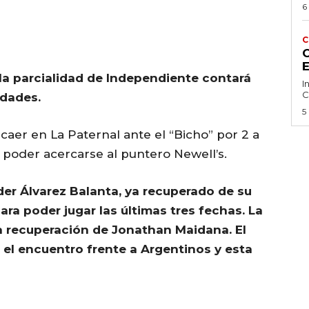
6
C
C
la parcialidad de Independiente contará
I
C
idades.
5
caer en La Paternal ante el “Bicho” por 2 a
a poder acercarse al puntero Newell’s.
er Álvarez Balanta, ya recuperado de su
ara poder jugar las últimas tres fechas. La
la recuperación de Jonathan Maidana. El
 el encuentro frente a Argentinos y esta