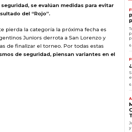
 seguridad, se evalúan medidas para evitar
F
sultado del “Rojo”.
T
e pierda la categoría la próxima fecha es
p
rgentinos Juniors derrota a San Lorenzo y
p
s de finalizar el torneo. Por todas estas
6
smos de seguridad, piensan variantes en el
F
S
e
6
A
J
y