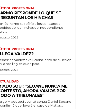
ÚTBOL PROFESIONAL
PARMO RESPONDE LO QUE SE
PREGUNTAN LOS HINCHAS
omás Parmo se refirió a los constantes
edidos de los hinchas de Independiente
ara...
 agosto, 2026
ÚTBOL PROFESIONAL
¿LLEGA VALDÉZ?
ebastián Valdéz evoluciona lento de su lesión
n la rodilla y es duda para...
 agosto, 2026
CTUALIDAD
MIADOSQUI: “SEOANE NUNCA ME
CONTESTÓ, AHORA VAMOS POR
TODO A TRIBUNALES”
orge Miadosqui apuntó contra Daniel Seoane
 confirmó que llevará el caso de Matías...