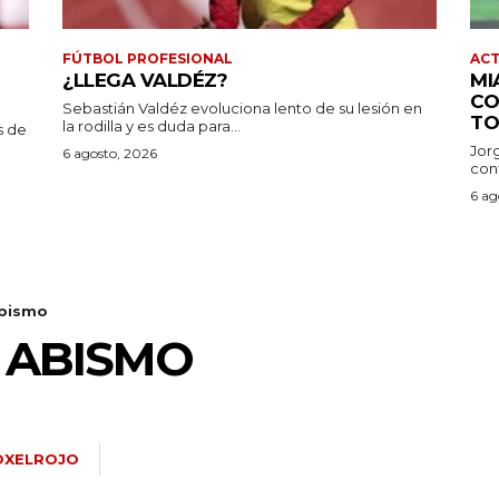
FÚTBOL PROFESIONAL
AC
¿LLEGA VALDÉZ?
MI
CO
Sebastián Valdéz evoluciona lento de su lesión en
TO
la rodilla y es duda para...
s de
Jor
6 agosto, 2026
conf
6 ag