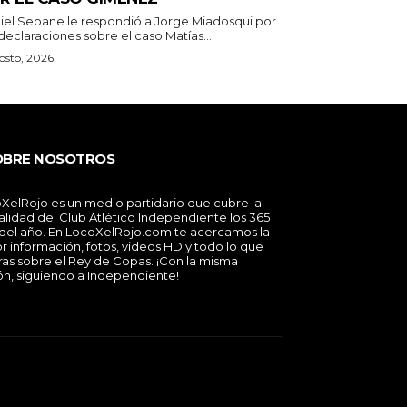
iel Seoane le respondió a Jorge Miadosqui por
declaraciones sobre el caso Matías...
osto, 2026
OBRE NOSOTROS
XelRojo es un medio partidario que cubre la
alidad del Club Atlético Independiente los 365
 del año. En LocoXelRojo.com te acercamos la
r información, fotos, videos HD y todo lo que
ras sobre el Rey de Copas. ¡Con la misma
ón, siguiendo a Independiente!