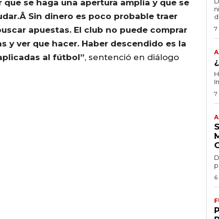
D
ir que se haga una apertura amplia y que se
n
dar.Â Sin dinero es poco probable traer
d
uscar apuestas. El club no puede comprar
7
as y ver que hacer. Haber descendido es la
A
plicadas al fútbol”
, sentenció en diálogo
H
I
7
A
D
p
6
F