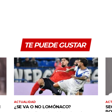
TE PUEDE GUSTAR
ACTUALIDAD
AC
N
¿SE VA O NO LOMÓNACO?
SE
PO