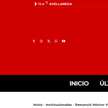
C
11.4
AVELLANEDA
INICIO
ÚL
Inicio
Institucionales
Renunció Héctor V