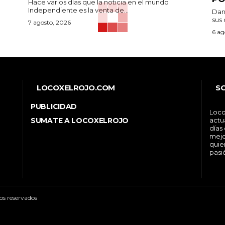
Hace varios días que la noticia en el mundo
Independiente es la venta de...
Dan
sus 
7 agosto, 2026
6 ag
LOCOXELROJO.COM
S
PUBLICIDAD
Loco
SUMATE A LOCOXELROJO
actu
días
mejo
quie
pasi
os reservados