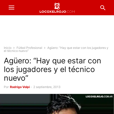
Inicio
Fútbol Profesional
Agüero: “Hay que estar con los jugadores y
el técnico nuevo”
Agüero: “Hay que estar con
los jugadores y el técnico
nuevo”
Por
Rodrigo Volpi
-
2 septiembre, 2013