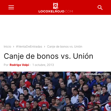
Inicio
#VentaDeEntradas
Canje de bonos vs. Unión
Canje de bonos vs. Unión
Por
Rodrigo Volpi
-
1 octubre, 2013