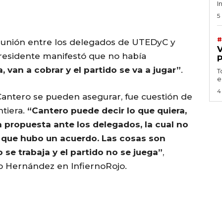
I
5
#
eunión entre los delegados de UTEDyC y
l presidente manifestó que no había
 van a cobrar y el partido se va a jugar”
.
T
e
4
antero se pueden asegurar, fue cuestión de
ntiera.
“Cantero puede decir lo que quiera,
a propuesta ante los delegados, la cual no
r que hubo un acuerdo. Las cosas son
 se trabaja y el partido no se juega”
,
fo Hernández en InfiernoRojo.