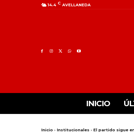
C
14.4
AVELLANEDA
INICIO
ÚL
Inicio
Institucionales
El partido sigue e