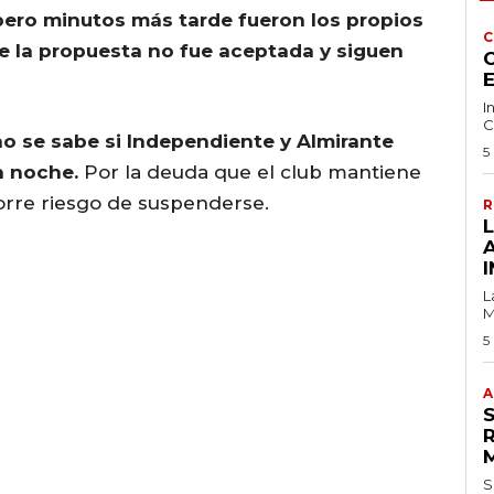
pero minutos más tarde fueron los propios
C
 la propuesta no fue aceptada y siguen
C
I
C
o se sabe si Independiente y Almirante
5
a noche.
Por la deuda que el club mantiene
orre riesgo de suspenderse.
R
I
L
M
5
A
S