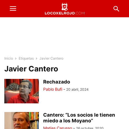
Inicio
Etiquetas
Javier Cantero
Javier Cantero
Rechazado
Pablo Bufi
-
20 abril, 2024
Cantero: “Los socios le tienen
miedo a los Moyano”
Matias Carusso
-
26 octubre, 2020