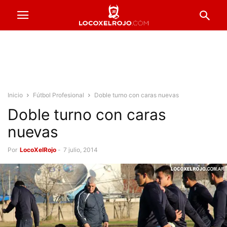
Inicio
Fútbol Profesional
Doble turno con caras nuevas
Doble turno con caras
nuevas
Por
LocoXelRojo
-
7 julio, 2014