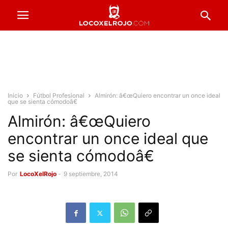
Inicio
Fútbol Profesional
Almirón: â€œQuiero encontrar un once ideal
que se sienta cómodoâ€
Almirón: â€œQuiero
encontrar un once ideal que
se sienta cómodoâ€
Por
LocoXelRojo
-
9 septiembre, 2014