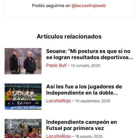
Podés seguirme en
@locoxelrojoweb
Artículos relacionados
Seoane: “Mi postura es que si no
se logran resultados deportivos...
Pablo Bufi
-
10 octubre, 2025
Así les fue a los jugadores de
Independiente en la doble...
LocoXelRojo
-
10 septiembre, 2025
Independiente campeón en
Futsal por primera vez
LocoXelRojo
-
18 agosto, 2025