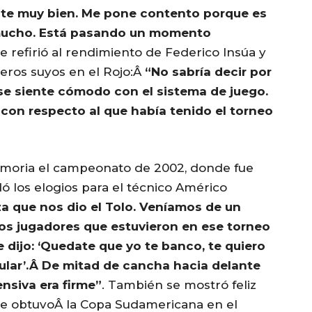
te muy bien. Me pone contento porque es
 mucho. Está pasando un momento
se refirió al rendimiento de Federico Insúa y
ros suyos en el Rojo:Â
“No sabría decir por
se siente cómodo con el sistema de juego.
o con respecto al que había tenido el torneo
 memoria el campeonato de 2002, donde fue
 los elogios para el técnico Américo
za que nos dio el Tolo. Veníamos de un
los jugadores que estuvieron en ese torneo
 dijo: ‘Quedate que yo te banco, te quiero
tular’.Â De mitad de cancha hacia delante
ensiva era firme”
. También se mostró feliz
ue obtuvoÂ la Copa Sudamericana en el