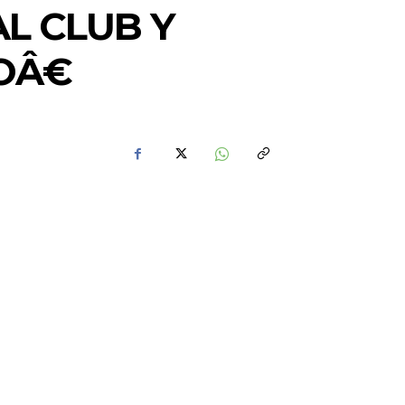
AL CLUB Y
Â€