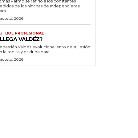
omás Parmo se refirió a los constantes
edidos de los hinchas de Independiente
ara...
 agosto, 2026
ÚTBOL PROFESIONAL
¿LLEGA VALDÉZ?
ebastián Valdéz evoluciona lento de su lesión
n la rodilla y es duda para...
 agosto, 2026