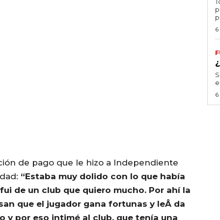
T
p
p
6
F
S
e
6
imación de pago que le hizo a Independiente
idad:
“Estaba muy dolido con lo que había
ui de un club que quiero mucho. Por ahí la
san que el jugador gana fortunas y leÂ da
 y por eso intimé al club, que tenía una