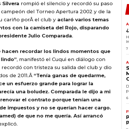
 Silvera
rompió el silencio y recordó su paso
, campeón del Torneo Apertura 2002 y de la
 cariño porÂ el club y
aclaró varios temas
A
tos con la camiseta del Rojo, disparando
presidente Julio Comparada
.
H
I
7
 hacen recordar los lindos momentos que
 lindo”
, manifestó el Cuqui en diálogo con
A
recordó con tristeza su salida del club y dio
dos de 2011.Â
“Tenía ganas de quedarme,
e un esfuerzo grande para lograr la
D
p
recía una boludez. Comparada le dijo a mi
6
renovar el contrato porque tenían una
de impuestos y no se querían hacer cargo.
F
hamed) de que no me quería. Así arrancó
 explicó.