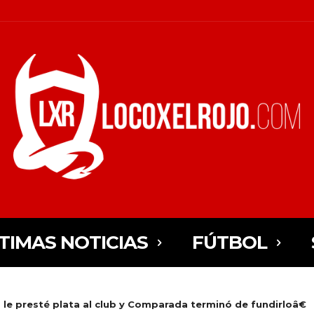
TIMAS NOTICIAS
FÚTBOL
 le presté plata al club y Comparada terminó de fundirloâ€