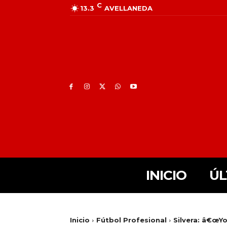
C
13.3
AVELLANEDA
INICIO
ÚL
Inicio
Fútbol Profesional
Silvera: â€œYo