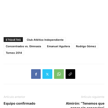
ETIQUETAS
Club Atlético Independiente
Concentrados vs. Gimnasia
Emanuel Aguilera
Rodrigo Gómez
Torneo 2014
Artículo anterior
Artículo siguiente
Equipo confirmado
Almirón: “Tenemos que
ganar sin especular”