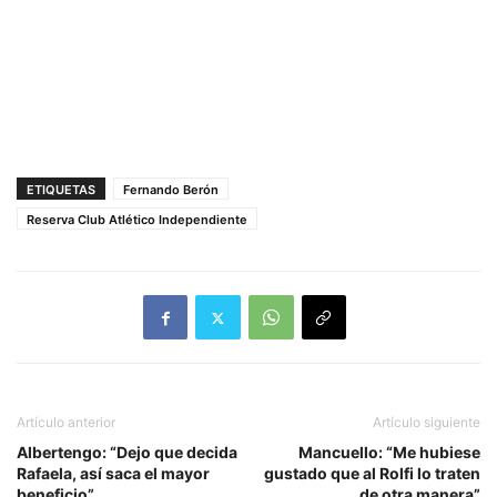
ETIQUETAS
Fernando Berón
Reserva Club Atlético Independiente
Artículo anterior
Artículo siguiente
Albertengo: “Dejo que decida
Mancuello: “Me hubiese
Rafaela, así saca el mayor
gustado que al Rolfi lo traten
beneficio”
de otra manera”