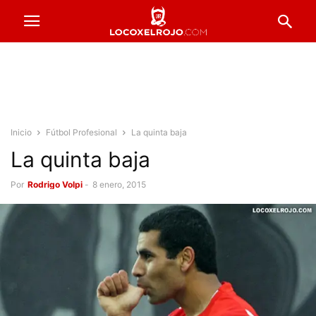
Inicio
Fútbol Profesional
La quinta baja
La quinta baja
Por
Rodrigo Volpi
-
8 enero, 2015