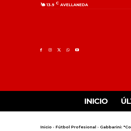
C
13.9
AVELLANEDA
INICIO
ÚL
Inicio
Fútbol Profesional
Gabbarini: "Co