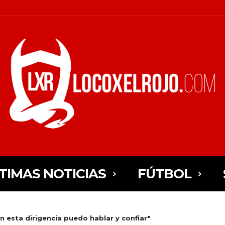
TIMAS NOTICIAS
FÚTBOL
n esta dirigencia puedo hablar y confiar"