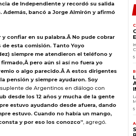
encia de Independiente y recordó su salida
a. Además, bancó a Jorge Almirón y afirmó
C
C
 y confiar en su palabra.Â No pude cobrar
I
s de esta comisión. Tanto Yoyo
C
ez) siempre me atendieron el teléfono y
5
 firmado,Â pero aún si así no fuera yo
gremio o algo parecido.Â A estos dirigentes
R
la pensión y siempre ayudaron. Soy
o suplente de Argentinos en diálogo con
I
lub desde los 12 años y mucha de la gente
L
M
mpre estuvo ayudando desde afuera, dando
5
pre estuvo. Cuando no había un mango,
consta y por eso los conozco”
, agregó.
A