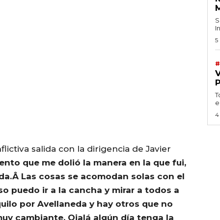
S
I
5
#
T
e
4
lictiva salida con la dirigencia de Javier
nto que me dolió la manera en la que fui,
da.Â Las cosas se acomodan solas con el
so puedo ir a la cancha y mirar a todos a
uilo por Avellaneda y hay otros que no
muy cambiante. Ojalá algún día tenga la