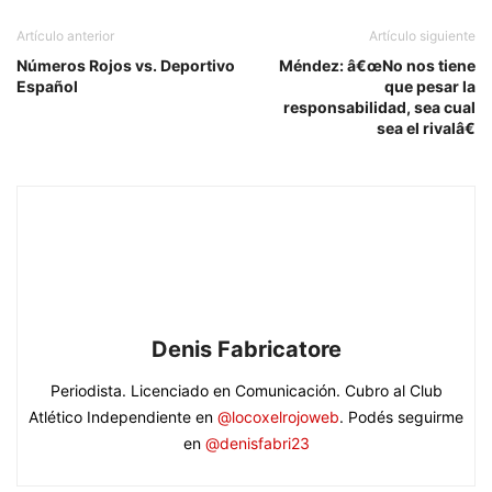
Artículo anterior
Artículo siguiente
Números Rojos vs. Deportivo
Méndez: â€œNo nos tiene
Español
que pesar la
responsabilidad, sea cual
sea el rivalâ€
Denis Fabricatore
Periodista. Licenciado en Comunicación. Cubro al Club
Atlético Independiente en
@locoxelrojoweb
. Podés seguirme
en
@denisfabri23