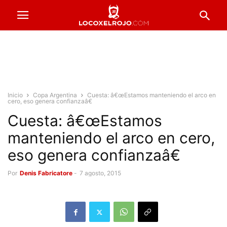
Inicio
Copa Argentina
Cuesta: â€œEstamos manteniendo el arco en
cero, eso genera confianzaâ€
Cuesta: â€œEstamos
manteniendo el arco en cero,
eso genera confianzaâ€
Por
Denis Fabricatore
-
7 agosto, 2015