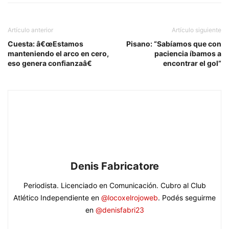
Artículo anterior
Artículo siguiente
Cuesta: â€œEstamos
Pisano: “Sabíamos que con
manteniendo el arco en cero,
paciencia íbamos a
eso genera confianzaâ€
encontrar el gol”
Denis Fabricatore
Periodista. Licenciado en Comunicación. Cubro al Club
Atlético Independiente en
@locoxelrojoweb
. Podés seguirme
en
@denisfabri23