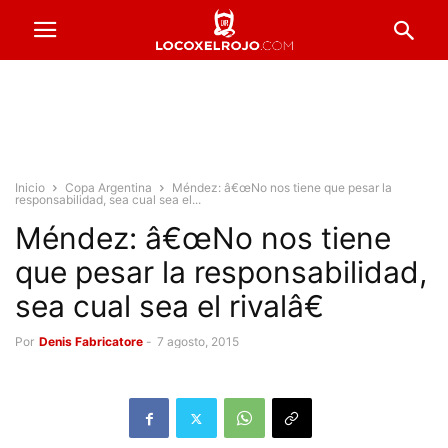
Inicio
Copa Argentina
Méndez: â€œNo nos tiene que pesar la
responsabilidad, sea cual sea el...
Méndez: â€œNo nos tiene
que pesar la responsabilidad,
sea cual sea el rivalâ€
Por
Denis Fabricatore
-
7 agosto, 2015