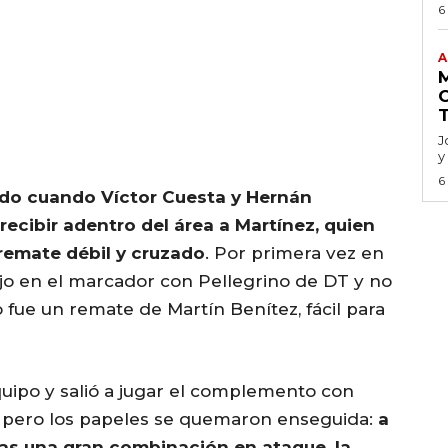
6
A
J
y
6
ido cuando Víctor Cuesta y Hernán
 recibir adentro del área a Martínez, quien
remate débil y cruzado
. Por primera vez en
ajo en el marcador con Pellegrino de DT y no
 fue un remate de Martín Benítez, fácil para
uipo y salió a jugar el complemento con
, pero los papeles se quemaron enseguida:
a
tras una gran combinación en ataque, la