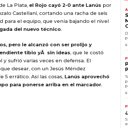
de La Plata,
el Rojo cayó 2-0 ante Lanús
por
A
alo Castellani, cortando una racha de seis
ad para el equipo, que venía bajando el nivel
legada del nuevo técnico
.
D
p
s, pero le alcanzó con ser prolijo y
6
endiente tibio yÂ sin ideas
, que le costó
F
 y sufrió varias veces en defensa. El
ue desear, con un Jesús Méndez
5 errático. Así las cosas,
Lanús aprovechó
T
p
empo para ponerse arriba en el marcador
.
p
6
F
S
e