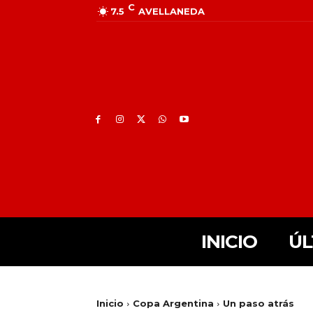
C
7.5
AVELLANEDA
INICIO
ÚL
Inicio
Copa Argentina
Un paso atrás