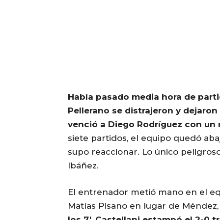
Había pasado media hora de part
Pellerano se distrajeron y dejaron
venció a Diego Rodríguez con un 
siete partidos, el equipo quedó ab
supo reaccionar. Lo único peligroso
Ibáñez.
El entrenador metió mano en el eq
Matías Pisano en lugar de Méndez
los 7′, Castellani estampó el 2-0 