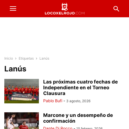
Inicio
Etiquetas
Lanús
Lanús
Las próximas cuatro fechas de
Independiente en el Torneo
Clausura
Pablo Bufi
-
3 agosto, 2026
Marcone y un desempeño de
confirmación
Dante Di Rocco
-
15 febrero, 2026