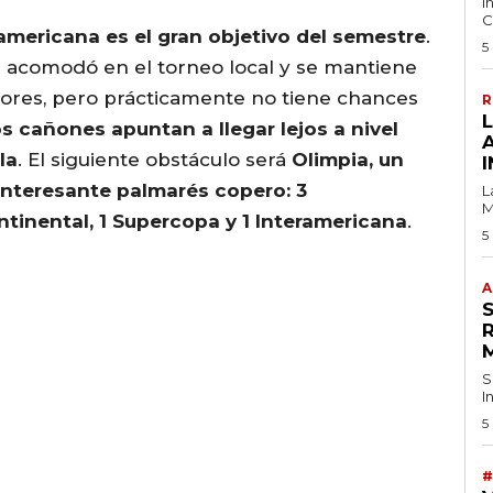
I
C
americana es el gran objetivo del semestre
.
5
e acomodó en el torneo local y se mantiene
dores, pero prácticamente no tiene chances
R
s cañones apuntan a llegar lejos a nivel
la
. El siguiente obstáculo será
Olimpia, un
I
interesante palmarés copero: 3
L
M
ontinental, 1 Supercopa y 1 Interamericana
.
5
A
S
I
5
#