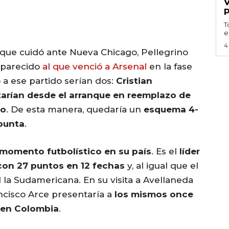
T
e
4
s que cuidó ante Nueva Chicago, Pellegrino
 parecido
al que venció a Arsenal
en la fase
 a ese partido serían dos:
Cristian
tarían desde el arranque en reemplazo de
ro
. De esta manera, quedaría un
esquema 4-
punta
.
 momento futbolístico en su país
. Es el
líder
con 27 puntos en 12 fechas
y, al igual que el
 la Sudamericana. En su visita a Avellaneda
ancisco Arce presentaría a
los mismos once
 en Colombia
.