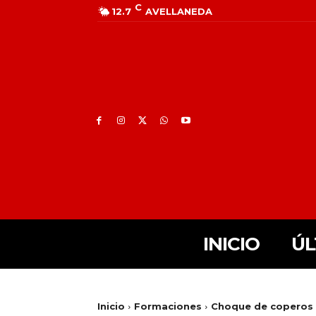
C
12.7
AVELLANEDA
INICIO
ÚL
Inicio
Formaciones
Choque de coperos