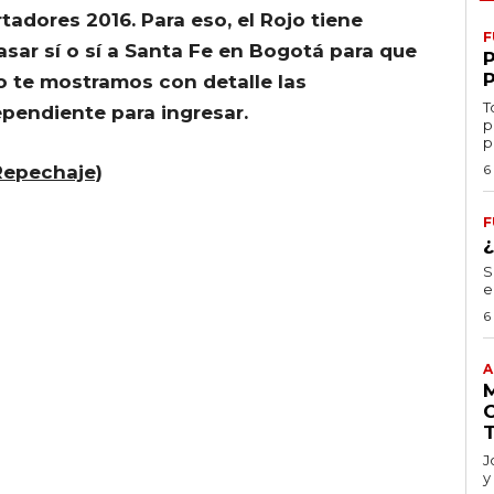
rtadores 2016. Para eso, el Rojo tiene
F
asar sí o sí a Santa Fe en Bogotá para que
jo te mostramos con detalle las
T
ependiente para ingresar.
p
p
Repechaje)
6
F
S
e
6
A
J
y