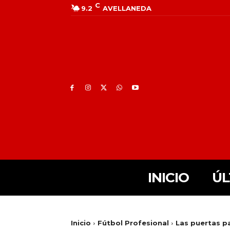
C
9.2
AVELLANEDA
INICIO
ÚL
Inicio
Fútbol Profesional
Las puertas pa