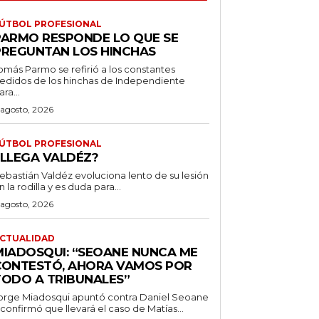
ÚTBOL PROFESIONAL
PARMO RESPONDE LO QUE SE
PREGUNTAN LOS HINCHAS
omás Parmo se refirió a los constantes
edidos de los hinchas de Independiente
ara...
 agosto, 2026
ÚTBOL PROFESIONAL
¿LLEGA VALDÉZ?
ebastián Valdéz evoluciona lento de su lesión
n la rodilla y es duda para...
 agosto, 2026
CTUALIDAD
MIADOSQUI: “SEOANE NUNCA ME
CONTESTÓ, AHORA VAMOS POR
TODO A TRIBUNALES”
orge Miadosqui apuntó contra Daniel Seoane
 confirmó que llevará el caso de Matías...