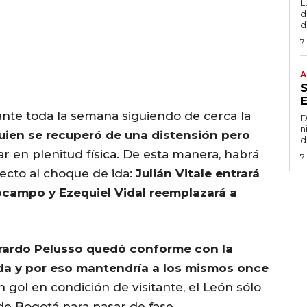
L
de
d
7
A
ante toda la semana siguiendo de cerca la
D
n
quien se recuperó de una distensión pero
d
r en plenitud física. De esta manera, habrá
7
ecto al choque de ida:
Julián Vitale entrará
ocampo y Ezequiel Vidal reemplazará a
rardo Pelusso quedó conforme con la
da y por eso mantendría a los mismos once
n gol en condición de visitante, el León sólo
e Bogotá para pasar de fase.