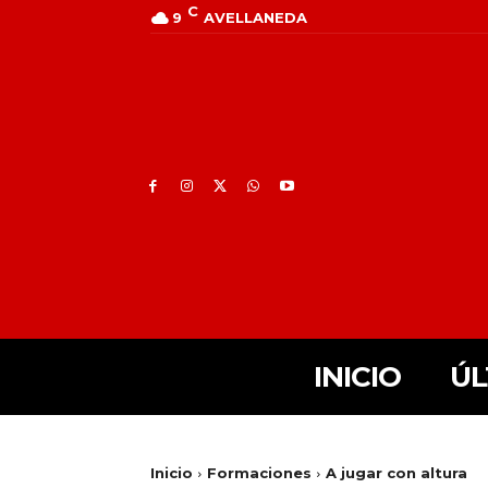
C
9
AVELLANEDA
INICIO
ÚL
Inicio
Formaciones
A jugar con altura