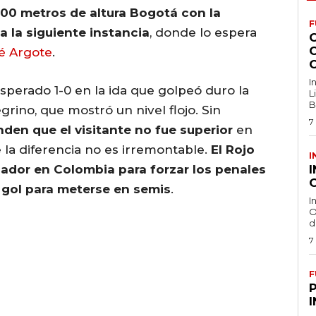
600 metros de altura Bogotá con la
F
a la siguiente instancia
, donde lo espera
é Argote
.
I
sperado 1-0 en la ida que golpeó duro la
L
B
grino, que mostró un nivel flojo. Sin
7
den que el visitante no fue superior
en
la diferencia no es irremontable.
El Rojo
I
ador en Colombia para forzar los penales
O
 gol para meterse en semis
.
I
O
d
7
F