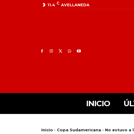
C
11.4
AVELLANEDA
INICIO
ÚL
Inicio
Copa Sudamericana
No estuvo a l