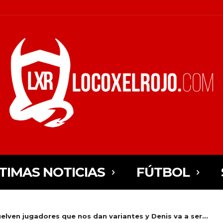
TIMAS NOTICIAS
FÚTBOL
uelven jugadores que nos dan variantes y Denis va a ser...