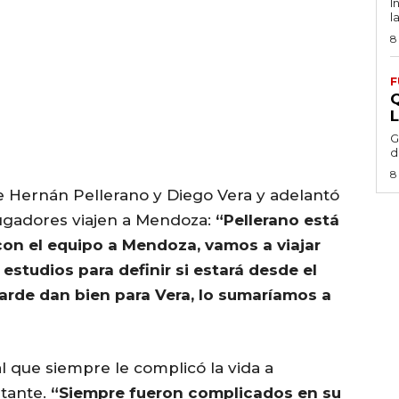
I
l
8
F
G
d
8
e Hernán Pellerano y Diego Vera y adelantó
gadores viajen a Mendoza:
“Pellerano está
 con el equipo a Mendoza, vamos a viajar
 estudios para definir si estará desde el
tarde dan bien para Vera, lo sumaríamos a
l que siempre le complicó la vida a
itante.
“Siempre fueron complicados en su