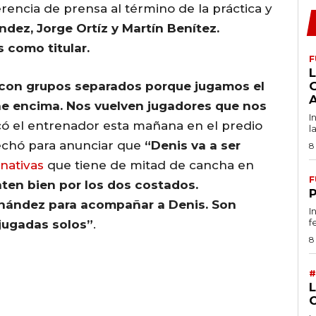
rencia de prensa al término de la práctica y
dez, Jorge Ortíz y Martín Benítez.
 como titular.
F
L
 con grupos separados porque jugamos el
ne encima. Nos vuelven jugadores que nos
I
có el entrenador esta mañana en el predio
l
echó para anunciar que
“Denis va a ser
8
rnativas
que tiene de mitad de cancha en
F
nten bien por los dos costados.
nández para acompañar a Denis. Son
I
f
jugadas solos”
.
8
#