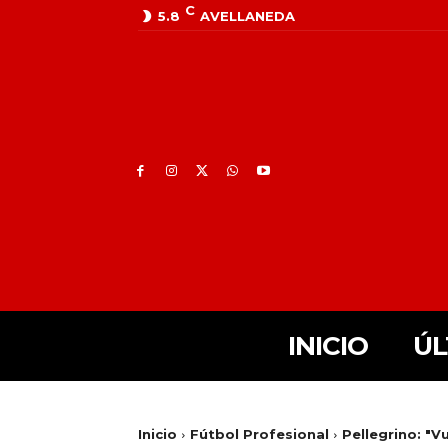
C
5.8
AVELLANEDA
INICIO
ÚL
Inicio
Fútbol Profesional
Pellegrino: "V