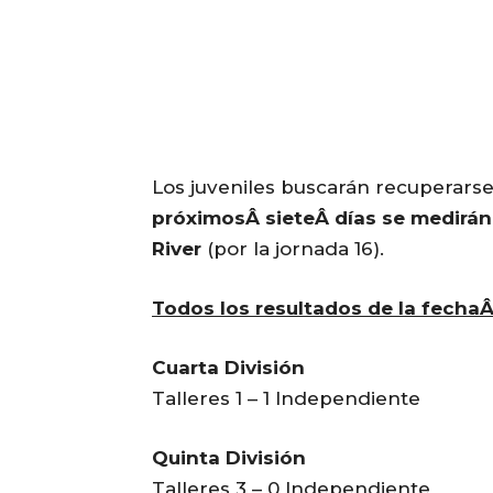
Los juveniles buscarán recuperars
próximosÂ sieteÂ días se medirán
River
(por la jornada 16).
Todos los resultados de la fechaÂ
Cuarta División
Talleres 1 – 1 Independiente
Quinta División
Talleres 3 – 0 Independiente