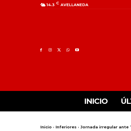
C
14.3
AVELLANEDA
INICIO
ÚL
Inicio
Inferiores
Jornada irregular ante 