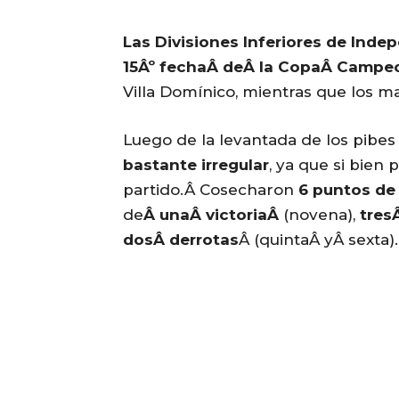
Las Divisiones Inferiores de Inde
15Âº fechaÂ deÂ la CopaÂ Campe
Villa Domínico, mientras que los m
Luego de la levantada de los pibes
bastante irregular
, ya que si bien
partido.Â Cosecharon
6 puntos de 
de
Â unaÂ victoriaÂ
(novena),
tres
dosÂ derrotas
Â (quintaÂ yÂ sexta).