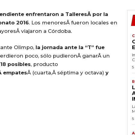
pendiente enfrentaron a TalleresÂ por la
onato 2016
. Los menoresÂ fueron locales en
ayoresÂ viajaron a Córdoba.
C
C
 ante Olimpo,
la jornada ante la “T” fue
I
 perdieron poco, sólo pudieronÂ ganarÂ un
C
18 posibles
, producto
5
Â
empates
Â (cuarta,Â séptima y octava)
y
R
I
L
M
5
A