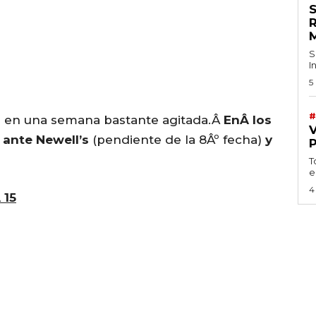
S
I
5
#
e en una semana bastante agitada.Â
EnÂ los
 ante Newell’s
(pendiente de la 8Âº fecha)
y
T
e
4
 15