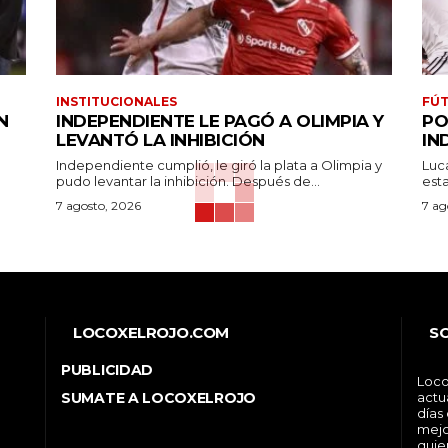
INSTITUCIONALES
FÚT
N
INDEPENDIENTE LE PAGÓ A OLIMPIA Y
PO
LEVANTÓ LA INHIBICIÓN
IN
Independiente cumplió, le giró la plata a Olimpia y
Luc
pudo levantar la inhibición. Después de...
7 agosto, 2026
7 ag
LOCOXELROJO.COM
S
PUBLICIDAD
Loco
SUMATE A LOCOXELROJO
actu
días
mejo
quie