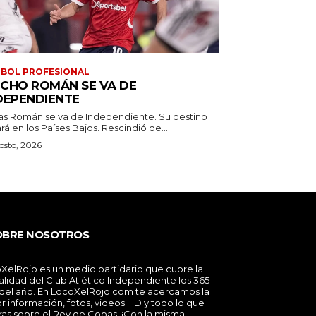
BOL PROFESIONAL
CHO ROMÁN SE VA DE
DEPENDIENTE
as Román se va de Independiente. Su destino
estará en los Países Bajos. Rescindió de...
osto, 2026
OBRE NOSOTROS
XelRojo es un medio partidario que cubre la
alidad del Club Atlético Independiente los 365
 del año. En LocoXelRojo.com te acercamos la
r información, fotos, videos HD y todo lo que
ras sobre el Rey de Copas. ¡Con la misma