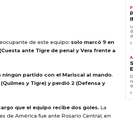
F
L
de
d
preocupante de este equipo:
solo marcó 9 en
7
 (Cuesta ante Tigre de penal y Vera frente a
A
a ningún partido con el Mariscal al mando
.
D
n
(Quilmes y Tigre) y perdió 2 (Defensa y
d
7
 cargo que el equipo recibe dos goles.
La
res de América fue ante Rosario Central, en