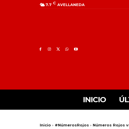
C
7.7
AVELLANEDA
INICIO
ÚL
Inicio
#NúmerosRojos
Números Rojos v