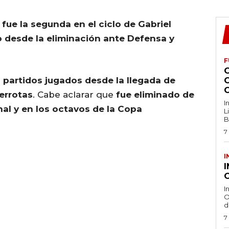
fue la segunda en el ciclo de Gabriel
do desde la eliminación ante Defensa y
F
 partidos jugados desde la llegada de
derrotas
. Cabe aclarar que
fue eliminado de
I
nal y en los octavos de la Copa
L
B
7
I
O
I
O
d
7