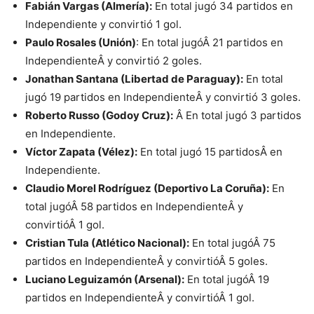
Fabián Vargas (Almería):
En total jugó 34 partidos en
Independiente y convirtió 1 gol.
Paulo Rosales (Unión)
: En total jugóÂ 21 partidos en
IndependienteÂ y convirtió 2 goles.
Jonathan Santana (Libertad de Paraguay):
En total
jugó 19 partidos en IndependienteÂ y convirtió 3 goles.
Roberto Russo (Godoy Cruz):
Â En total jugó 3 partidos
en Independiente.
Víctor Zapata (Vélez):
En total jugó 15 partidosÂ en
Independiente.
Claudio Morel Rodríguez (Deportivo La Coruña):
En
total jugóÂ 58 partidos en IndependienteÂ y
convirtióÂ 1 gol.
Cristian Tula (Atlético Nacional):
En total jugóÂ 75
partidos en IndependienteÂ y convirtióÂ 5 goles.
Luciano Leguizamón (Arsenal):
En total jugóÂ 19
partidos en IndependienteÂ y convirtióÂ 1 gol.