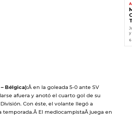
A
J
y
6
– Bélgica):
Â en la goleada 5-0 ante SV
arse afuera y anotó el cuarto gol de su
ivisión. Con éste, el volante llegó a
 la temporada.Â El mediocampistaÂ juega en