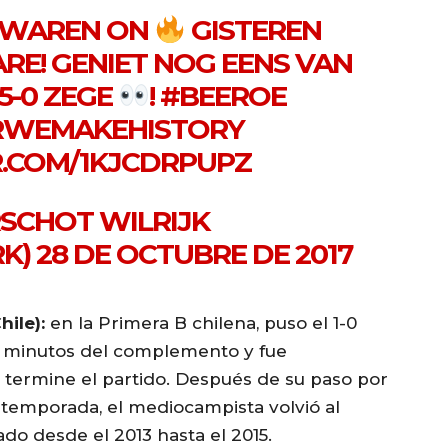
 WAREN ON
GISTEREN
RE! GENIET NOG EENS VAN
5-0 ZEGE
!
#BEEROE
RWEMAKEHISTORY
R.COM/1KJCDRPUPZ
RSCHOT WILRIJK
K)
28 DE OCTUBRE DE 2017
hile):
en la Primera B chilena, puso el 1-0
4Â minutos del complemento y fue
e termine el partido. Después de su paso por
r temporada, el mediocampista volvió al
do desde el 2013 hasta el 2015.