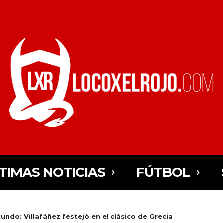
TIMAS NOTICIAS
FÚTBOL
undo: Villafáñez festejó en el clásico de Grecia