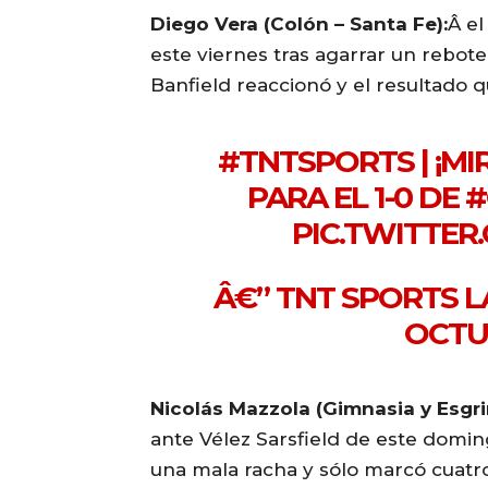
Diego Vera (Colón – Santa Fe):
Â el
este viernes tras agarrar un rebot
Banfield reaccionó y el resultado q
#TNTSPORTS
| ¡M
PARA EL 1-0 DE
#
PIC.TWITTE
Â€” TNT SPORTS 
OCTU
Nicolás Mazzola (Gimnasia y Esgri
ante Vélez Sarsfield de este domin
una mala racha y sólo marcó cuatro