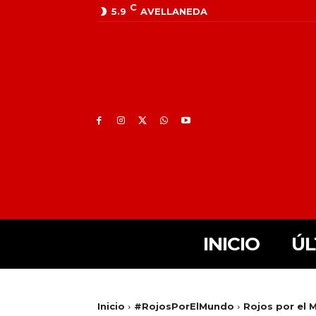
C
5.9
AVELLANEDA
INICIO
ÚL
Inicio
#RojosPorElMundo
Rojos por el M