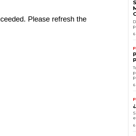
D
p
6
F
T
p
p
6
F
S
e
6