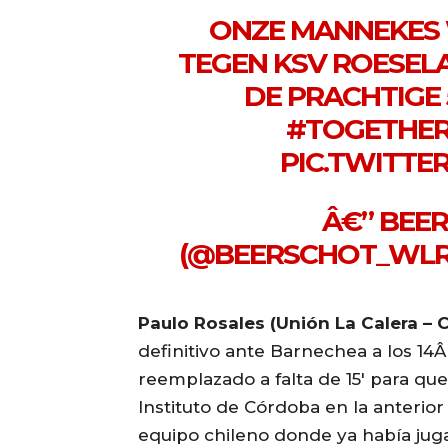
ONZE MANNEKES
TEGEN KSV ROESELA
DE PRACHTIGE 
#TOGETHE
PIC.TWITTE
Â€” BEE
(@BEERSCHOT_WLR
Paulo Rosales (Unión La Calera – C
definitivo ante Barnechea a los 1
reemplazado a falta de 15′ para qu
Instituto de Córdoba en la anterio
equipo chileno donde ya había juga