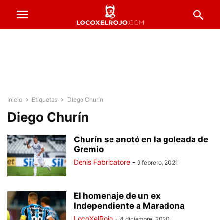
Inicio
Etiquetas
Diego Churín
Diego Churín
Churín se anotó en la goleada de
Gremio
Denis Fabricatore
-
9 febrero, 2021
El homenaje de un ex
Independiente a Maradona
LocoXelRojo
-
4 diciembre, 2020