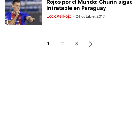
Rojos por el Mundo: Churín sigue
intratable en Paraguay
LocoXelRojo
-
24 octubre, 2017
1
2
3