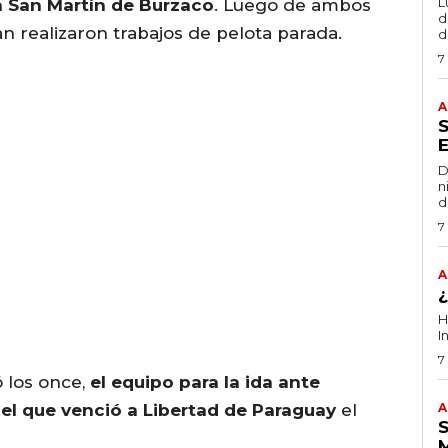
L
a San Martín de Burzaco
. Luego de ambos
de
lan realizaron trabajos de pelota parada.
d
7
A
D
n
d
7
A
H
I
7
 los once,
el equipo para la ida ante
l que venció a Libertad de Paraguay
el
A