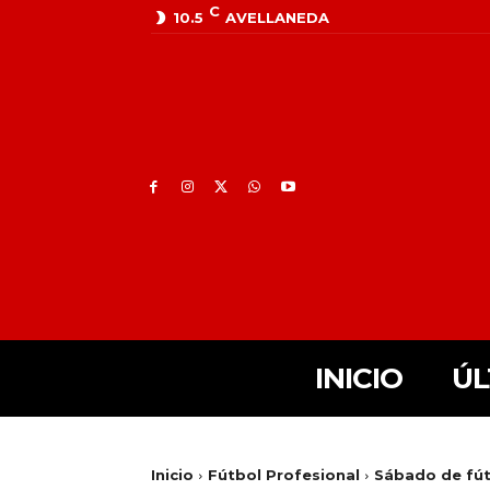
C
10.5
AVELLANEDA
INICIO
ÚL
Inicio
Fútbol Profesional
Sábado de fút