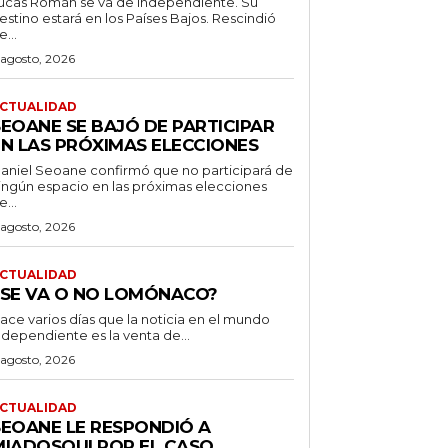
ucas Román se va de Independiente. Su
stino estará en los Países Bajos. Rescindió
e...
 agosto, 2026
CTUALIDAD
SEOANE SE BAJÓ DE PARTICIPAR
EN LAS PRÓXIMAS ELECCIONES
aniel Seoane confirmó que no participará de
ingún espacio en las próximas elecciones
e...
 agosto, 2026
CTUALIDAD
¿SE VA O NO LOMÓNACO?
ace varios días que la noticia en el mundo
ndependiente es la venta de...
 agosto, 2026
CTUALIDAD
SEOANE LE RESPONDIÓ A
MIADOSQUI POR EL CASO