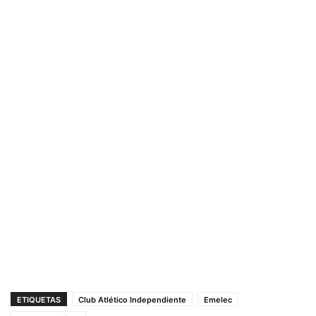
ETIQUETAS
Club Atlético Independiente
Emelec