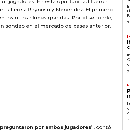
or jugadores. En esta oportunidad fueron
I
e Talleres: Reynoso y Menéndez. El primero
L
B
en los otros clubes grandes. Por el segundo,
7
un sondeo en el mercado de pases anterior.
I
O
I
O
d
7
F
L
de
d
7
 preguntaron por ambos jugadores”
, contó