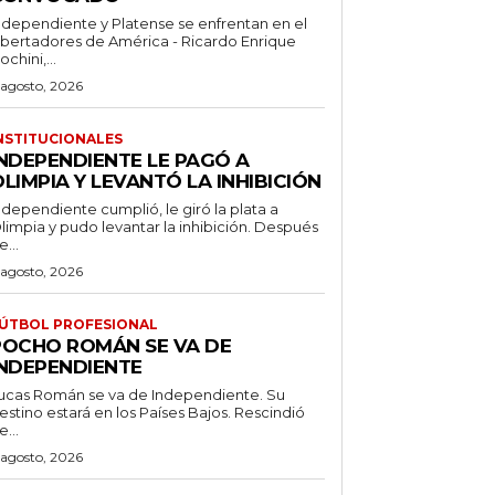
ndependiente y Platense se enfrentan en el
ibertadores de América - Ricardo Enrique
ochini,...
 agosto, 2026
NSTITUCIONALES
INDEPENDIENTE LE PAGÓ A
LIMPIA Y LEVANTÓ LA INHIBICIÓN
ndependiente cumplió, le giró la plata a
limpia y pudo levantar la inhibición. Después
e...
 agosto, 2026
ÚTBOL PROFESIONAL
POCHO ROMÁN SE VA DE
INDEPENDIENTE
ucas Román se va de Independiente. Su
stino estará en los Países Bajos. Rescindió
e...
 agosto, 2026