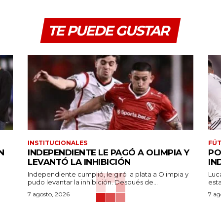
TE PUEDE GUSTAR
INSTITUCIONALES
FÚT
N
INDEPENDIENTE LE PAGÓ A OLIMPIA Y
PO
LEVANTÓ LA INHIBICIÓN
IN
Independiente cumplió, le giró la plata a Olimpia y
Luc
pudo levantar la inhibición. Después de...
7 agosto, 2026
7 ag