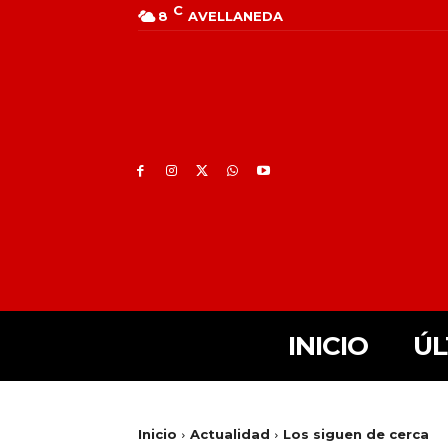
C
8
AVELLANEDA
INICIO
ÚL
Inicio
Actualidad
Los siguen de cerca