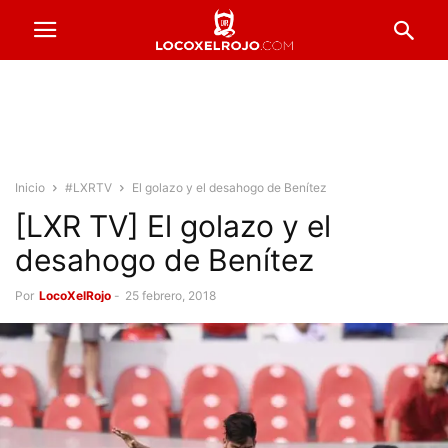
Inicio
#LXRTV
El golazo y el desahogo de Benítez
[LXR TV] El golazo y el
desahogo de Benítez
Por
LocoXelRojo
-
25 febrero, 2018