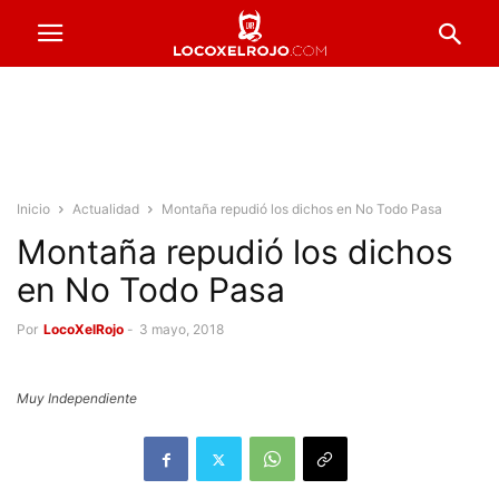
Inicio
Actualidad
Montaña repudió los dichos en No Todo Pasa
Montaña repudió los dichos
en No Todo Pasa
Por
LocoXelRojo
-
3 mayo, 2018
Muy Independiente