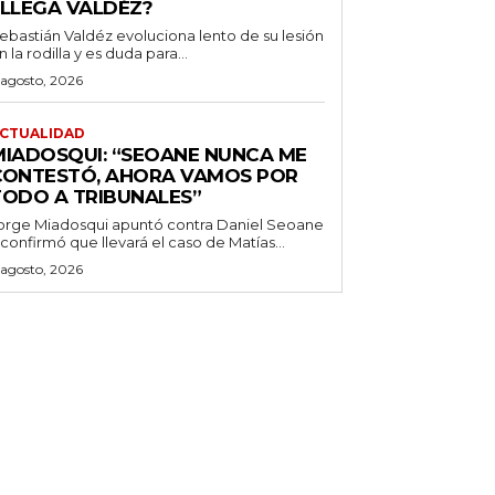
¿LLEGA VALDÉZ?
ebastián Valdéz evoluciona lento de su lesión
n la rodilla y es duda para...
 agosto, 2026
CTUALIDAD
MIADOSQUI: “SEOANE NUNCA ME
CONTESTÓ, AHORA VAMOS POR
TODO A TRIBUNALES”
orge Miadosqui apuntó contra Daniel Seoane
 confirmó que llevará el caso de Matías...
 agosto, 2026