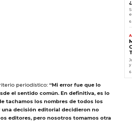
S
e
6
A
J
y
6
iterio periodístico:
“Mi error fue que lo
sde el sentido común. En definitiva, es lo
de tachamos los nombres de todos los
 una decisión editorial decidieron no
 los editores, pero nosotros tomamos otra