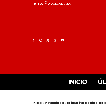
C
11.9
AVELLANEDA
INICIO
ÚL
Inicio
Actualidad
El insólito pedido de