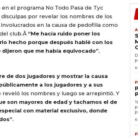
 en el programa No Todo Pasa de Tyc
r disculpas por revelar los nombres de los
n involucrados en la causa de pedofilia como
A
del club.Â
“Me hacía ruido poner los
rlo hecho porque después hablé con los
me dijeron que me había equivocado”
,
D
p
6
re de dos jugadores y mostrar la causa
F
 públicamente a los jugadores y a sus
e reveló los nombres y luego se arrepintió. Y
ue son mayores de edad y tachamos el de
T
p
especial con material exclusivo, donde
p
ados”
.
6
F