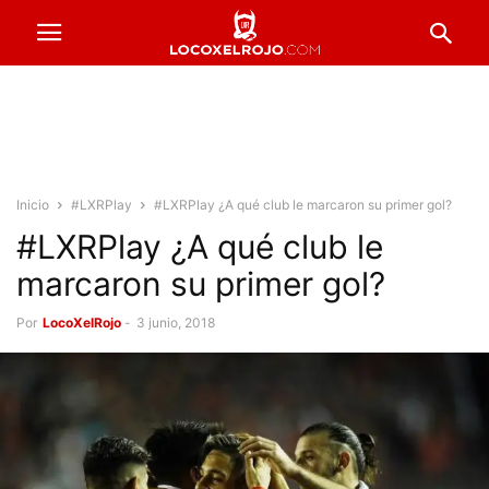
Inicio
#LXRPlay
#LXRPlay ¿A qué club le marcaron su primer gol?
#LXRPlay ¿A qué club le
marcaron su primer gol?
Por
LocoXelRojo
-
3 junio, 2018