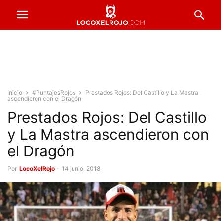
Inicio
#PuntajesRojos
Prestados Rojos: Del Castillo y La Mastra
ascendieron con el Dragón
Prestados Rojos: Del Castillo
y La Mastra ascendieron con
el Dragón
Por
LocoXelRojo
-
14 junio, 2018