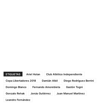
ETIQUETAS
Ariel Holan
Club Atlético Independiente
Copa Libertadores 2018
Damián Albil
Diego Rodríguez Berrini
Domingo Blanco
Fernando Amorebieta
Gastón Togni
Gonzalo Rehak
Jonás Gutiérrez
Juan Manuel Martínez
Leandro Fernández