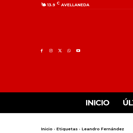
C
13.9
AVELLANEDA
INICIO
ÚL
Inicio
Etiquetas
Leandro Fernández