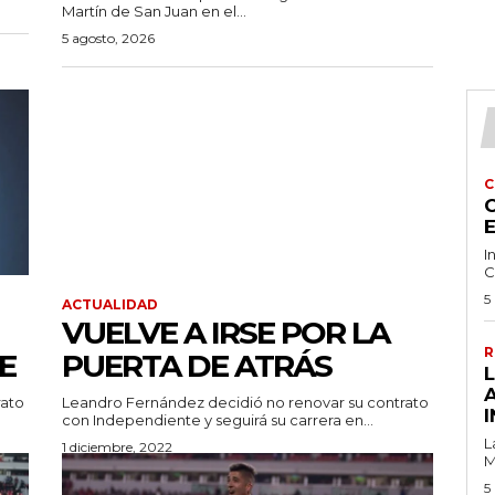
Martín de San Juan en el...
5 agosto, 2026
C
C
I
C
5
ACTUALIDAD
VUELVE A IRSE POR LA
R
E
PUERTA DE ATRÁS
rato
Leandro Fernández decidió no renovar su contrato
I
con Independiente y seguirá su carrera en...
L
1 diciembre, 2022
M
5