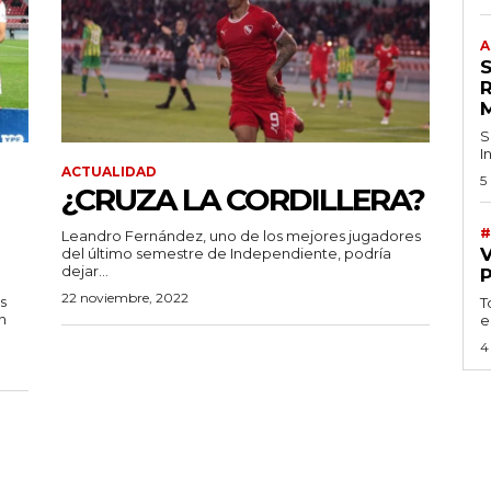
A
S
I
ACTUALIDAD
5
¿CRUZA LA CORDILLERA?
#
Leandro Fernández, uno de los mejores jugadores
del último semestre de Independiente, podría
dejar...
22 noviembre, 2022
s
T
n
e
4