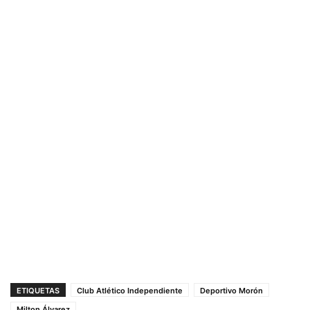
ETIQUETAS
Club Atlético Independiente
Deportivo Morón
Milton Álvarez