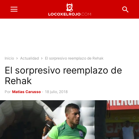
Inicio
Actualidad
El sorpresivo reemplazo de Rehak
El sorpresivo reemplazo de
Rehak
Por
Matias Carusso
-
18 julio, 2018