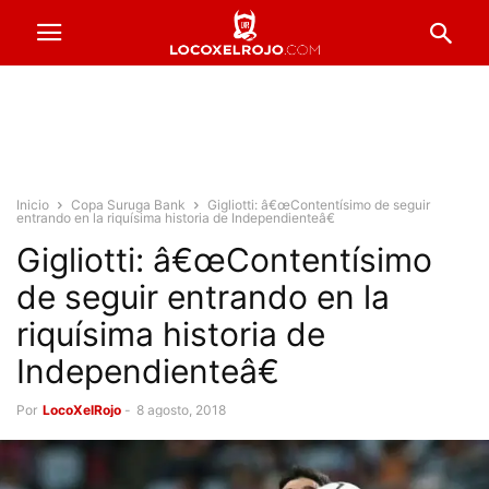
Inicio
Copa Suruga Bank
Gigliotti: â€œContentísimo de seguir
entrando en la riquísima historia de Independienteâ€
Gigliotti: â€œContentísimo
de seguir entrando en la
riquísima historia de
Independienteâ€
Por
LocoXelRojo
-
8 agosto, 2018